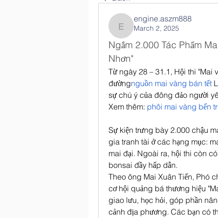
engine.aszm888
March 2, 2025
engine.aszm888
Ngắm 2.000 Tác Phẩm Mai T
Nhơn"
Từ ngày 28 – 31.1, Hội thi "Mai 
đường
nguồn mai vàng bán tết
 
sự chú ý của đông đảo người yê
Xem thêm: 
phôi mai vàng bến t
Sự kiện trưng bày 2.000 chậu ma
gia tranh tài ở các hạng mục: m
mai đại. Ngoài ra, hội thi còn c
bonsai đầy hấp dẫn.
Theo ông Mai Xuân Tiến, Phó ch
cơ hội quảng bá thương hiệu "
giao lưu, học hỏi, góp phần nâng
cảnh địa phương. Các bạn có t