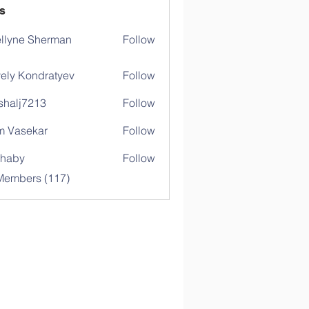
s
llyne Sherman
Follow
ely Kondratyev
Follow
shalj7213
Follow
j7213
 Vasekar
Follow
ihaby
Follow
y
 Members (117)