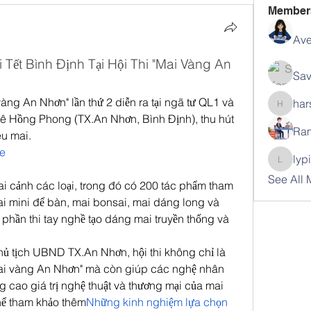
Member
Ave
ết Bình Định Tại Hội Thi "Mai Vàng An 
Sav
vàng An Nhơn" lần thứ 2 diễn ra tại ngã tư QL1 và 
har
harshal
Lê Hồng Phong (TX.An Nhơn, Bình Định), thu hút 
Ram
u mai.
re
lyp
lypihab
See All
i cảnh các loại, trong đó có 200 tác phẩm tham 
ai mini để bàn, mai bonsai, mai dáng long và 
ó phần thi tay nghề tạo dáng mai truyền thống và 
ủ tịch UBND TX.An Nhơn, hội thi không chỉ là 
Mai vàng An Nhơn" mà còn giúp các nghệ nhân 
 cao giá trị nghệ thuật và thương mại của mai 
hể tham khảo thêm
Những kinh nghiệm lựa chọn 