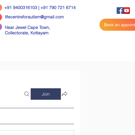
+91 9400316103 | +91 790 721 6714
lifecentreforautism@gmail.com
Book an appoin
Near Jewel Cape Town,
Collectorate,
Kottayam
Join