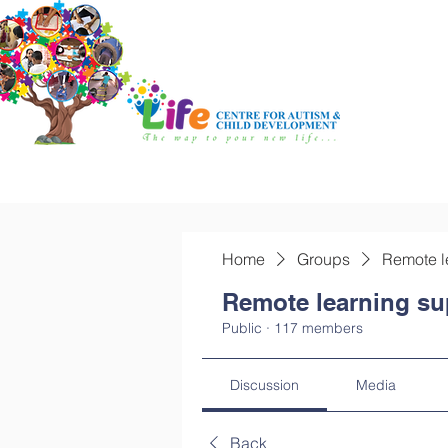
Home
Groups
Remote l
Remote learning su
Public
·
117 members
Discussion
Media
Back