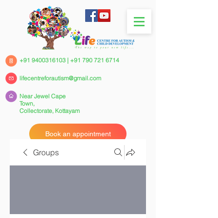
+91 9400316103
|
+91 790 721 6714
lifecentreforautism@gmail.com
Near Jewel Cape
Town,
Collectorate,
Kottayam
Book an appointment
Groups