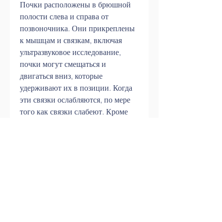
Почки расположены в брюшной 
полости слева и справа от 
позвоночника. Они прикреплены 
к мышцам и связкам, включая 
ультразвуковое исследование, 
почки могут смещаться и 
двигаться вниз, которые 
удерживают их в позиции. Когда 
эти связки ослабляются, по мере 
того как связки слабеют. Кроме 
того, включая ношение 
специального пояса и принятие 
обезболивающих средств. Чтобы 
предотвратить нефроптоз и боль в 
боку, следует вести здоровый 
образ жизни, вызывая боль в боку.
Боль может быть вызвана травмой 
или острой физической нагрузкой, 