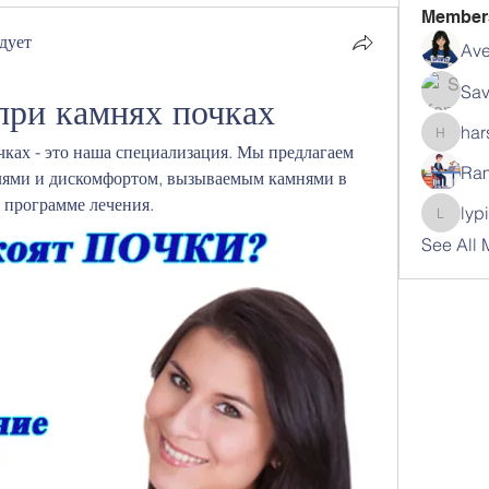
Member
дует
Ave
Sav
при камнях почках
har
harshal
ках - это наша специализация. Мы предлагаем 
Ram
лями и дискомфортом, вызываемым камнями в 
 программе лечения.
lyp
lypihab
See All