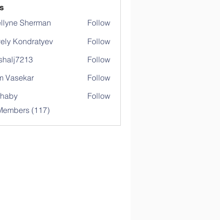
s
llyne Sherman
Follow
ely Kondratyev
Follow
shalj7213
Follow
j7213
 Vasekar
Follow
ihaby
Follow
y
 Members (117)