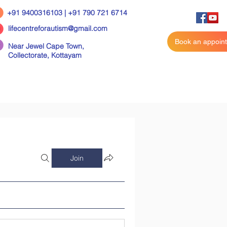
+91 9400316103 | +91 790 721 6714
lifecentreforautism@gmail.com
Book an appoin
Near Jewel Cape Town,
Collectorate,
Kottayam
Join