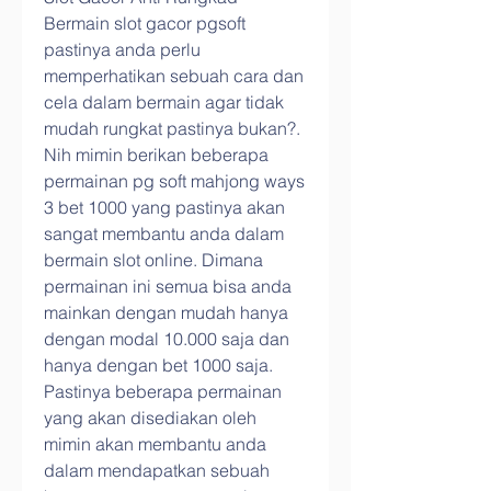
Bermain slot gacor pgsoft 
pastinya anda perlu 
memperhatikan sebuah cara dan 
cela dalam bermain agar tidak 
mudah rungkat pastinya bukan?. 
Nih mimin berikan beberapa 
permainan pg soft mahjong ways 
3 bet 1000 yang pastinya akan 
sangat membantu anda dalam 
bermain slot online. Dimana 
permainan ini semua bisa anda 
mainkan dengan mudah hanya 
dengan modal 10.000 saja dan 
hanya dengan bet 1000 saja. 
Pastinya beberapa permainan 
yang akan disediakan oleh 
mimin akan membantu anda 
dalam mendapatkan sebuah 