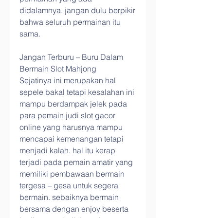
didalamnya. jangan dulu berpikir 
bahwa seluruh permainan itu 
sama.
Jangan Terburu – Buru Dalam 
Bermain Slot Mahjong
Sejatinya ini merupakan hal 
sepele bakal tetapi kesalahan ini 
mampu berdampak jelek pada 
para pemain judi slot gacor 
online yang harusnya mampu 
mencapai kemenangan tetapi 
menjadi kalah. hal itu kerap 
terjadi pada pemain amatir yang 
memiliki pembawaan bermain 
tergesa – gesa untuk segera 
bermain. sebaiknya bermain 
bersama dengan enjoy beserta 