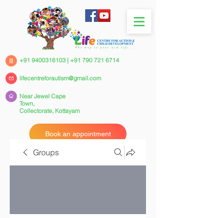
+91 9400316103
|
+91 790 721 6714
lifecentreforautism@gmail.com
Near Jewel Cape
Town,
Collectorate,
Kottayam
Book an appointment
Groups