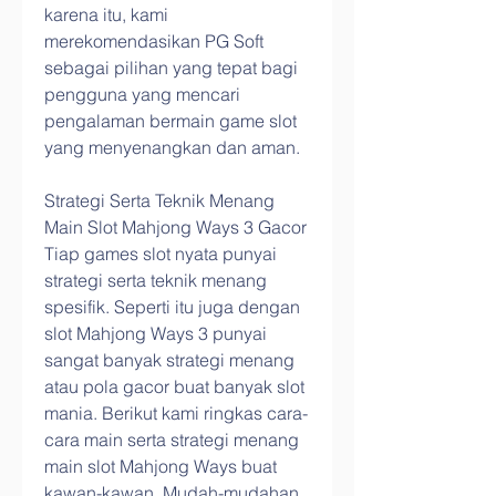
karena itu, kami 
merekomendasikan PG Soft 
sebagai pilihan yang tepat bagi 
pengguna yang mencari 
pengalaman bermain game slot 
yang menyenangkan dan aman.
Strategi Serta Teknik Menang 
Main Slot Mahjong Ways 3 Gacor
Tiap games slot nyata punyai 
strategi serta teknik menang 
spesifik. Seperti itu juga dengan 
slot Mahjong Ways 3 punyai 
sangat banyak strategi menang 
atau pola gacor buat banyak slot 
mania. Berikut kami ringkas cara-
cara main serta strategi menang 
main slot Mahjong Ways buat 
kawan-kawan. Mudah-mudahan 