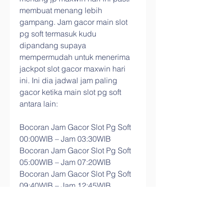
membuat menang lebih 
gampang. Jam gacor main slot 
pg soft termasuk kudu 
dipandang supaya 
mempermudah untuk menerima 
jackpot slot gacor maxwin hari 
ini. Ini dia jadwal jam paling 
gacor ketika main slot pg soft 
antara lain:
Bocoran Jam Gacor Slot Pg Soft 
00:00WIB – Jam 03:30WIB
Bocoran Jam Gacor Slot Pg Soft 
05:00WIB – Jam 07:20WIB
Bocoran Jam Gacor Slot Pg Soft 
09:40WIB – Jam 12:45WIB
Bocoran Jam Gacor Slot Pg Soft 
16:25WIB – Jam 18:40WIB