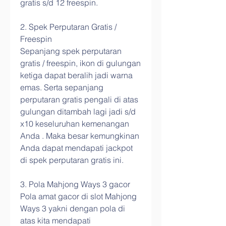
gratis s/d 12 freespin.
2. Spek Perputaran Gratis / 
Freespin
Sepanjang spek perputaran 
gratis / freespin, ikon di gulungan 
ketiga dapat beralih jadi warna 
emas. Serta sepanjang 
perputaran gratis pengali di atas 
gulungan ditambah lagi jadi s/d 
x10 keseluruhan kemenangan 
Anda . Maka besar kemungkinan 
Anda dapat mendapati jackpot 
di spek perputaran gratis ini.
3. Pola Mahjong Ways 3 gacor
Pola amat gacor di slot Mahjong 
Ways 3 yakni dengan pola di 
atas kita mendapati 