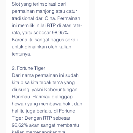
Slot yang terinspirasi dari 
permainan mahjong atau catur 
tradisional dari Cina. Permainan 
ini memiliki nilai RTP di atas rata-
rata, yaitu sebesar 98,95%. 
Karena itu sangat bagus sekali 
untuk dimainkan oleh kalian 
tentunya.
2. Fortune Tiger
Dari nama permainan ini sudah 
kita bisa kita tebak tema yang 
diusung, yakni Keberuntungan 
Harimau. Harimau dianggap 
hewan yang membawa hoki, dan 
hal itu juga berlaku di Fortune 
Tiger. Dengan RTP sebesar 
96,62% akan sangat membantu 
kalian memenangkannya.