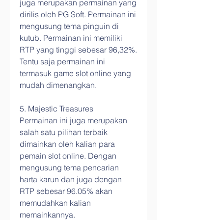
juga merupakan permainan yang 
dirilis oleh PG Soft. Permainan ini 
mengusung tema pinguin di 
kutub. Permainan ini memiliki 
RTP yang tinggi sebesar 96,32%. 
Tentu saja permainan ini 
termasuk game slot online yang 
mudah dimenangkan.
5. Majestic Treasures
Permainan ini juga merupakan 
salah satu pilihan terbaik 
dimainkan oleh kalian para 
pemain slot online. Dengan 
mengusung tema pencarian 
harta karun dan juga dengan 
RTP sebesar 96.05% akan 
memudahkan kalian 
memainkannya.