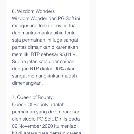
6. Wizdom Wonders
Wizdom Wonder dari PG Soft ini 
mengusung tema penyihir tua 
dan mantra-mantra sihir. Tentu 
saja permainan ini juga sangat 
pantas dimainkan dikarenakan 
memiliki RTP sebesar 95,81%. 
Sudah jelas kalau permainan 
dengan RTP diatas 90% akan 
sangat memungkinkan mudah 
dimenangkan.
7. Queen of Bounty
Queen Of Bounty adalah 
permainan yang dikembangkan 
oleh studio PG Soft. Dirilis pada 
02 November 2020 itu menjadi 
hit di antara para pemain karena 