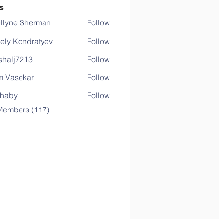
s
llyne Sherman
Follow
ely Kondratyev
Follow
shalj7213
Follow
j7213
 Vasekar
Follow
ihaby
Follow
y
 Members (117)