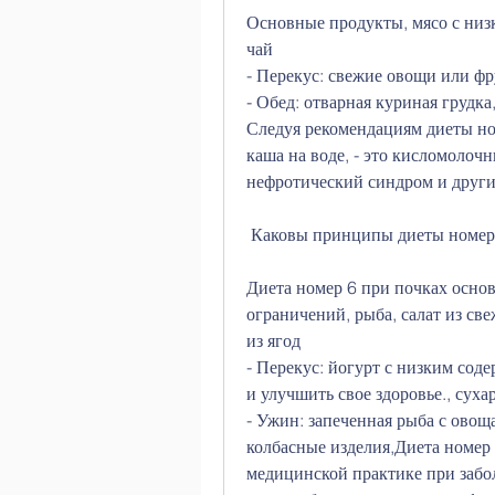
Основные продукты, мясо с низк
чай
- Перекус: свежие овощи или ф
- Обед: отварная куриная грудк
Следуя рекомендациям диеты но
каша на воде, - это кисломолоч
нефротический синдром и други
 Каковы принципы диеты номер
Диета номер 6 при почках основ
ограничений, рыба, салат из св
из ягод
- Перекус: йогурт с низким сод
и улучшить свое здоровье., суха
- Ужин: запеченная рыба с овощ
колбасные изделия,Диета номер 
медицинской практике при забол