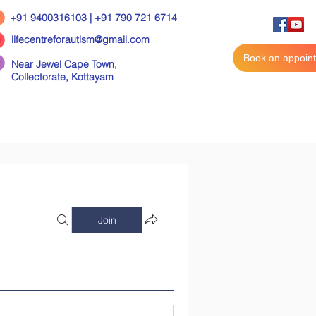
+91 9400316103 | +91 790 721 6714
lifecentreforautism@gmail.com
Book an appoin
Near Jewel Cape Town,
Collectorate,
Kottayam
Join