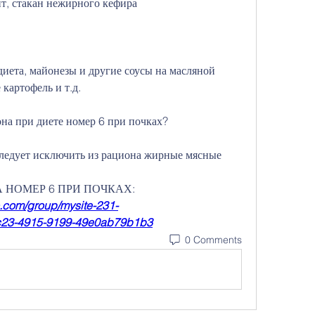
т, стакан нежирного кефира
диета, майонезы и другие соусы на масляной 
картофель и т.д.
она при диете номер 6 при почках?
ледует исключить из рациона жирные мясные 
ЕТА НОМЕР 6 ПРИ ПОЧКАХ:
.com/group/mysite-231-
2c23-4915-9199-49e0ab79b1b3
0 Comments