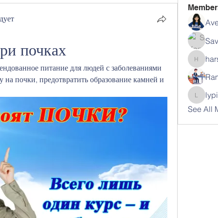
Member
дует
Ave
Sav
при почках
har
harshal
мендованное питание для людей с заболеваниями 
Ram
ку на почки, предотвратить образование камней и 
lyp
lypihab
See All