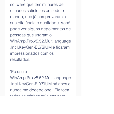
software que tem milhares de 
usuários satisfeitos em todo o 
mundo, que já comprovaram a 
sua eficiência e qualidade. Você 
pode ver alguns depoimentos de 
pessoas que usaram o 
WinAmp.Pro.v5.52.Multilanguage
.Incl.KeyGen-ELYSiUM e ficaram 
impressionados com os 
resultados:
"Eu uso o 
WinAmp.Pro.v5.52.Multilanguage
.Incl.KeyGen-ELYSiUM há anos e 
nunca me decepcionei. Ele toca 
todas as minhas músicas sem 
problemas, e tem uma interface 
muito bonita e fácil de usar."