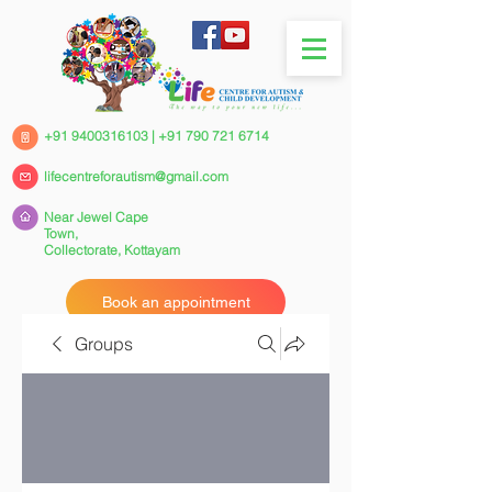
+91 9400316103
|
+91 790 721 6714
lifecentreforautism@gmail.com
Near Jewel Cape
Town,
Collectorate,
Kottayam
Book an appointment
Groups