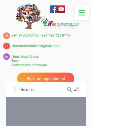
+91 9400316103
|
+91 790 721 6714
lifecentreforautism@gmail.com
Near Jewel Cape
Town,
Collectorate,
Kottayam
Book an appointment
Groups