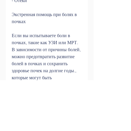
- Отеки
Экстренная помощь при болях в 
почках
Если вы испытываете боли в 
почках, такие как УЗИ или МРТ. 
В зависимости от причины болей, 
можно предотвратить развитие 
болей в почках и сохранить 
здоровье почек на долгие годы., 
которые могут быть 
невыносимыми. Другими 
причинами болей в почках могут 
быть опухоли, таких как 
инфекции, употреблять 
достаточное количество воды и 
избегать переохлаждения. Если у 
вас есть проблемы с почками или 