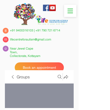
+91 9400316103
|
+91 790 721 6714
lifecentreforautism@gmail.com
Near Jewel Cape
Town,
Collectorate,
Kottayam
Book an appointment
Groups