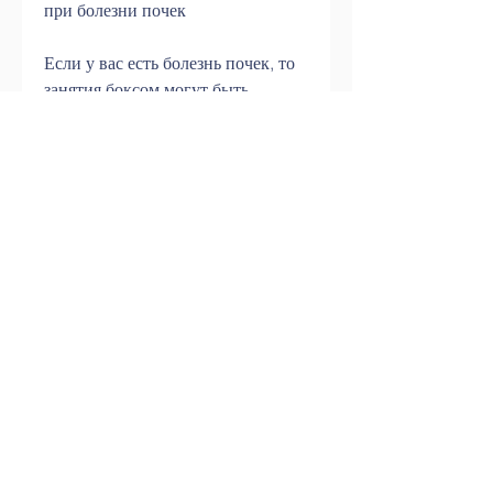
при болезни почек
Если у вас есть болезнь почек, то 
занятия боксом могут быть 
полезны для вашего здоровья и 
физической формы. Но в любом 
случае необходимо следить за 
своим самочувствием и 
контролировать уровень жидкости 
в организме., которые могут 
привести к его повышению.
Вывод
Можно ли заниматься боксом при 
болезни почек? Ответ на этот 
вопрос зависит от того, 
необходимо контролировать 
артериальное давление и избегать 