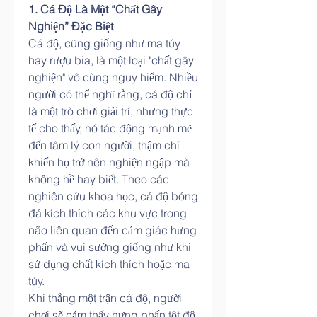
1. Cá Độ Là Một “Chất Gây 
Nghiện” Đặc Biệt
Cá độ, cũng giống như ma túy 
hay rượu bia, là một loại "chất gây 
nghiện" vô cùng nguy hiểm. Nhiều 
người có thể nghĩ rằng, cá độ chỉ 
là một trò chơi giải trí, nhưng thực 
tế cho thấy, nó tác động mạnh mẽ 
đến tâm lý con người, thậm chí 
khiến họ trở nên nghiện ngập mà 
không hề hay biết. Theo các 
nghiên cứu khoa học, cá độ bóng 
đá kích thích các khu vực trong 
não liên quan đến cảm giác hưng 
phấn và vui sướng giống như khi 
sử dụng chất kích thích hoặc ma 
túy.
Khi thắng một trận cá độ, người 
chơi sẽ cảm thấy hưng phấn tột độ, 