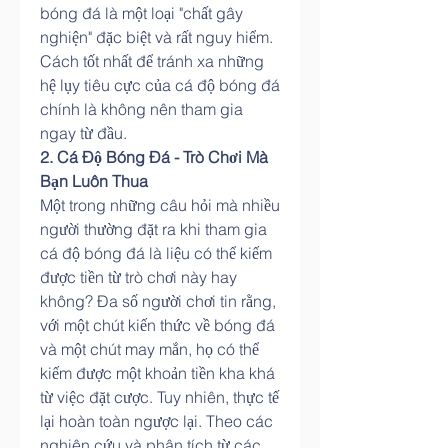
bóng đá là một loại "chất gây 
nghiện" đặc biệt và rất nguy hiểm. 
Cách tốt nhất để tránh xa những 
hệ lụy tiêu cực của cá độ bóng đá 
chính là không nên tham gia 
ngay từ đầu.
2. Cá Độ Bóng Đá - Trò Chơi Mà 
Bạn Luôn Thua
Một trong những câu hỏi mà nhiều 
người thường đặt ra khi tham gia 
cá độ bóng đá là liệu có thể kiếm 
được tiền từ trò chơi này hay 
không? Đa số người chơi tin rằng, 
với một chút kiến thức về bóng đá 
và một chút may mắn, họ có thể 
kiếm được một khoản tiền kha khá 
từ việc đặt cược. Tuy nhiên, thực tế 
lại hoàn toàn ngược lại. Theo các 
nghiên cứu và phân tích từ các 