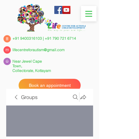
+91 9400316103
|
+91 790 721 6714
lifecentreforautism@gmail.com
Near Jewel Cape
Town,
Collectorate,
Kottayam
Book an appointment
Groups